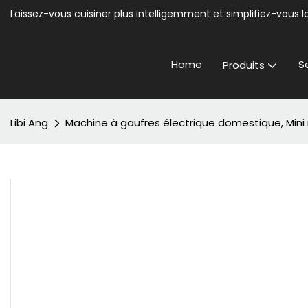
Laissez-vous cuisiner plus intelligemment et simplifiez-vous la
Home
S
Produits
Libi Ang
Machine à gaufres électrique domestique, Mini