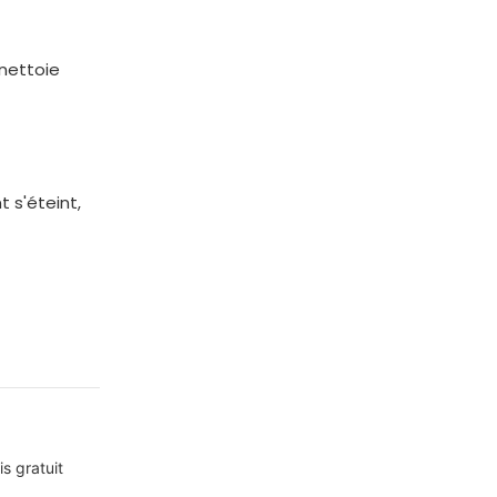
 nettoie
t s'éteint,
s gratuit