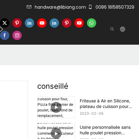
handware@libiang.com
0086 18158507329
r
conseillé
Friteuse à Air en Silicone,
plateau de cuisson pour
four, Pizza frite, panier de
2023
02
06
poulet, tapis rond de
remplacement,
Usine personnalisée sans
accessoires de poêle à gril
huile poulet pression
commerciale cuiseur à Air