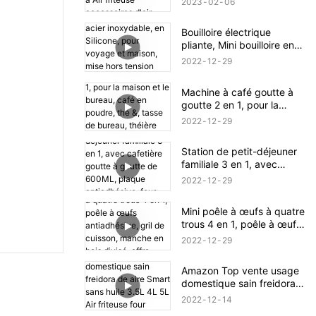
2023
02
06
friteuse accessoires d'air
friteuses électriques
Bouilloire électrique
pliante, Mini bouilloire en
acier inoxydable, en
2022
12
29
Silicone, pour voyage et
maison, mise hors tension
Machine à café goutte à
automatique, facile à
goutte 2 en 1, pour la
transporter, opération
maison et le bureau, café
Simple
2022
12
29
en poudre, thé &, tasse de
bureau, théière gratuite,
Station de petit-déjeuner
réservoir d'eau de 0,3 l
familiale 3 en 1, avec
cafetière goutte à goutte
2022
12
29
de 600ML, plaque
antiadhésive, four grille-
Mini poêle à œufs à quatre
pain de 9l
trous 4 en 1, poêle à œufs
antiadhésive, gril de
2022
12
29
cuisson, manche en bois
divisé, offre spéciale
Amazon Top vente usage
domestique sain freidora
de aire Smart sans huile
2022
12
14
3.5L 4L 5L Air friteuse four