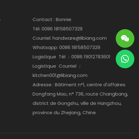
e
Contact : Bonnie
Tél: 0086 18158507329
Courriel:
handware@libiang.com
Whatsapp: 0086 18158507329
Logistique
Tél
：0086 19012783601
Logistique
Courriel
：
kitchen001@libiang.com
Adresse : Bâtiment n°1, centre d'affaires
Dongfang Mao, n° 736, route Changbang,
district de Gongshu, ville de Hangzhou,
province du Zhejiang, Chine