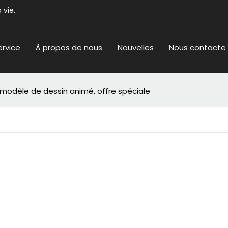
 vie.
ervice
À propos de nous
Nouvelles
Nous contacte
 modèle de dessin animé, offre spéciale