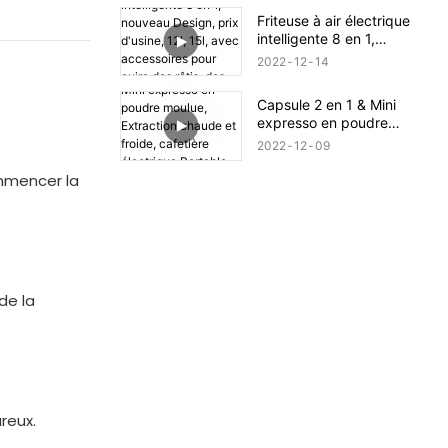
numérique friteuse à Air
Friteuse à air électrique
intelligente 8 en 1,
nouveau Design, prix
2022
12
14
d'usine, 12l, 15l, avec
accessoires pour cuire des
Capsule 2 en 1 & Mini
rôtis, des grillades, sans
expresso en poudre
huile, 2022
moulue, Extraction chaude
2022
12
09
et froide, cafetière
électrique Portable USB
ommencer la
de la
reux.