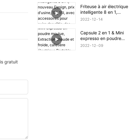
numérique friteuse à Air
Friteuse à air électrique
intelligente 8 en 1,
nouveau Design, prix
2022
12
14
d'usine, 12l, 15l, avec
accessoires pour cuire des
Capsule 2 en 1 & Mini
rôtis, des grillades, sans
expresso en poudre
huile, 2022
moulue, Extraction chaude
2022
12
09
et froide, cafetière
électrique Portable USB
s gratuit