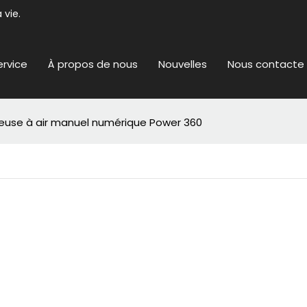
 vie.
ervice
À propos de nous
Nouvelles
Nous contacte
riteuse à air manuel numérique Power 360