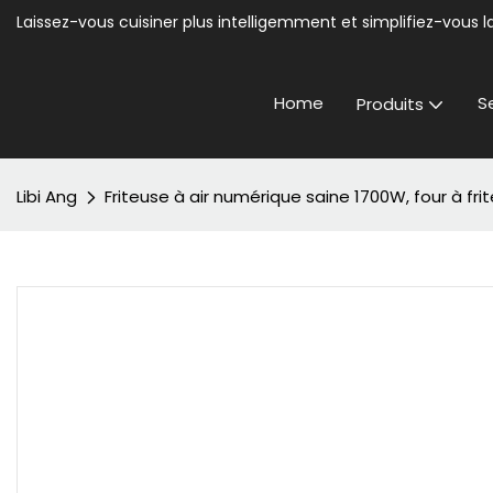
Laissez-vous cuisiner plus intelligemment et simplifiez-vous la
Home
S
Produits
Libi Ang
Friteuse à air numérique saine 1700W, four à f