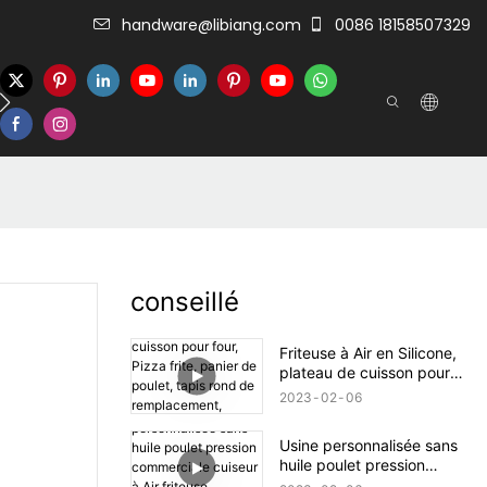
handware@libiang.com
0086 18158507329
r
conseillé
Friteuse à Air en Silicone,
plateau de cuisson pour
four, Pizza frite, panier de
2023
02
06
poulet, tapis rond de
remplacement,
Usine personnalisée sans
accessoires de poêle à gril
huile poulet pression
commerciale cuiseur à Air