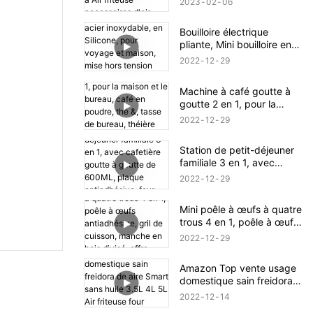
2023
02
06
friteuse accessoires d'air
friteuses électriques
Bouilloire électrique
pliante, Mini bouilloire en
acier inoxydable, en
2022
12
29
Silicone, pour voyage et
maison, mise hors tension
Machine à café goutte à
automatique, facile à
goutte 2 en 1, pour la
transporter, opération
maison et le bureau, café
Simple
2022
12
29
en poudre, thé &, tasse de
bureau, théière gratuite,
Station de petit-déjeuner
réservoir d'eau de 0,3 l
familiale 3 en 1, avec
cafetière goutte à goutte
2022
12
29
de 600ML, plaque
antiadhésive, four grille-
Mini poêle à œufs à quatre
pain de 9l
trous 4 en 1, poêle à œufs
antiadhésive, gril de
2022
12
29
cuisson, manche en bois
divisé, offre spéciale
Amazon Top vente usage
domestique sain freidora
de aire Smart sans huile
2022
12
14
3.5L 4L 5L Air friteuse four