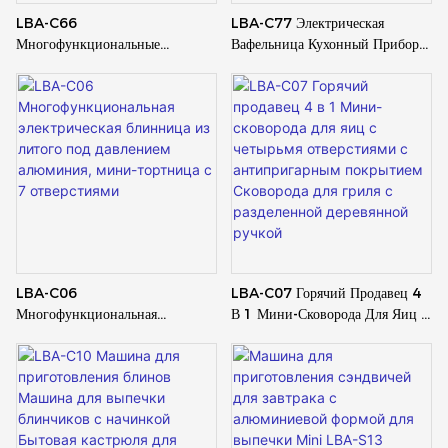
LBA-C66
LBA-C77 Электрическая
Многофункциональные
Вафельница Кухонный Прибор
Сэндвичницы Мини-Тостер Для
Для Детей Завтрак Десерт
Хлеба Печи Для Выпечки
Антипригарная Кастрюля
Сковорода Электрическая 3 В 1
Приспособления Для Завтрака
Для Дома
LBA-C06
LBA-C07 Горячий Продавец 4
Многофункциональная
В 1 Мини-Сковорода Для Яиц С
Электрическая Блинница Из
Четырьмя Отверстиями С
Литого Под Давлением
Антипригарным Покрытием
Алюминия, Мини-Тортница С 7
Сковорода Для Гриля С
Отверстиями
Разделенной Деревянной Ручкой