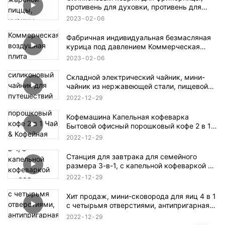
противень для духовки, противень для
жареной пиццы, курицы, корзина, круглый
2023
02
06
сменный коврик для гриля, аксессуары
Фабричная индивидуальная безмасляная
курица под давлением Коммерческая
воздушная плита Фритюрница Воздушные
2023
02
06
аксессуары Электрические фритюрницы
Складной электрический чайник, мини-
чайник из нержавеющей стали, пищевой
силиконовый чайник для путешествий
2022
12
29
домой, автоматическое отключение, легко
носить с собой, простое управление
Кофемашина Капельная кофеварка
Бытовой офисный порошковый кофе 2 в 1
Чай & Кофейная офисная чашка
2022
12
29
Бесплатный чайник 0,3 л Резервуар для
воды
Станция для завтрака для семейного
размера 3-в-1, с капельной кофеваркой на
600 мл, сковородой с антипригарным
2022
12
29
покрытием, тостером на 9 л
Хит продаж, мини-сковорода для яиц 4 в 1
с четырьмя отверстиями, антипригарная
сковорода для гриля, разделенная
2022
12
29
деревянной ручкой