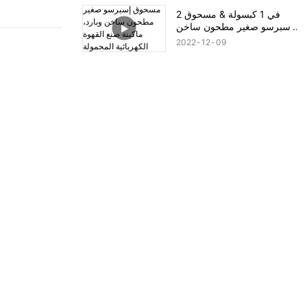
والشوايات مقلاة هوائية
2 في 1 كبسولة & مسحوق
كهربائية خالية من الزيت
إسبرسو صغير مطحون ساخن
وبارد، ماكينة صنع القهوة
2022
12
09
الكهربائية المحمولة USB