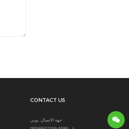
CONTACT US
جهة الاتصال: بوني
تل: 0086 18158507329