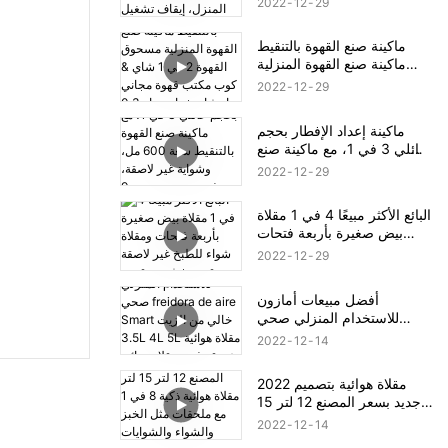
2022
12
29
السيليكون للسفر إلى المنزل،
إيقاف تشغيل تلقائي، سهلة
ماكينة صنع القهوة بالتنقيط
الحمل، عملية بسيطة
ماكينة صنع القهوة المنزلية
مسحوق القهوة 2 في 1 شاي &
2022
12
29
كوب مكتب قهوة مجاني براد
شاي خزان مياه 0.3 لتر
ماكينة إعداد الإفطار بحجم
عائلي 3 في 1، مع ماكينة صنع
القهوة بالتنقيط سعة 600 مل،
2022
12
29
وشواية غير لاصقة، وفرن
محمصة سعة 9 لتر
البائع الأكثر مبيعًا 4 في 1 مقلاة
بيض صغيرة بأربعة فتحات
ومقلاة شواء للطبخ غير لاصقة
2022
12
29
ومقبض خشبي مقسم
أفضل مبيعات أمازون
للاستخدام المنزلي صحي
freidora de aire Smart خالي
2022
12
14
من الزيت 3.5L 4L 5L مقلاة
هوائية عميقة فرن مقلاة هوائية
2022 مقلاة هوائية بتصميم
رقمية
جديد بسعر المصنع 12 لتر 15
لتر مقلاة هوائية ذكية 8 في 1
2022
12
14
مع ملحقات مثل الخبز والشواء