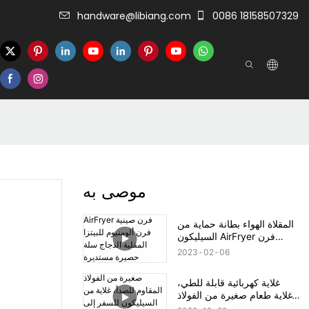
handware@libiang.com
0086 18158507329
موصى به
المقلاة الهواء بطانة حماية من
السيليكون AirFryer فرن
صينية فرن ألومنيوم للبيتزا
2023
02
06
المقلية الدجاج سلة حصيرة
مستديرة استبدال مقلاة للشواء
غلاية كهربائية قابلة للطي،
الملحقات
غلاية طعام صغيرة من الفولاذ
المقاوم للصدأ، غلاية من