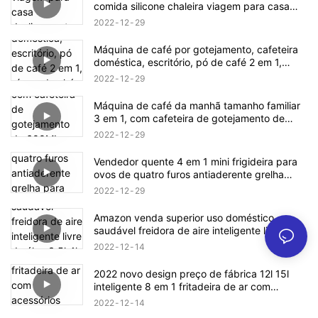
comida silicone chaleira viagem para casa
desligamento automático fácil de transportar
2022
12
29
operação simples
Máquina de café por gotejamento, cafeteira
doméstica, escritório, pó de café 2 em 1,
xícara de chá, escritório, bule de chá grátis,
2022
12
29
tanque de água de 0,3l
Máquina de café da manhã tamanho familiar
3 em 1, com cafeteira de gotejamento de
600ML, chapa antiaderente, torradeira de 9L
2022
12
29
Vendedor quente 4 em 1 mini frigideira para
ovos de quatro furos antiaderente grelha
para cozinhar com alça de madeira dividida
2022
12
29
Amazon venda superior uso doméstico
saudável freidora de aire inteligente livre de
óleo 3.5l 4l 5l ar fritadeira forno digital
2022
12
14
fritadeira de ar
2022 novo design preço de fábrica 12l 15l
inteligente 8 em 1 fritadeira de ar com
acessórios como assados ​​grelhadores
2022
12
14
fritadeira de ar elétrica sem óleo