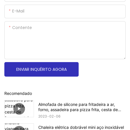
E-Mail
Contente
ENVIAR INQUÉRITO AGORA
Recomendado
Almofada de silicone para fritadeira a ar,
forno, assadeira para pizza frita, cesta de
frango, esteira redonda, substituição,
2023
02
06
acessórios para grelha
Chaleira elétrica dobrável mini aço inoxidável