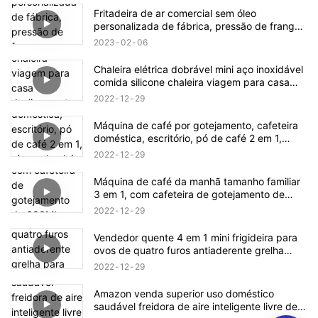
Fritadeira de ar comercial sem óleo
personalizada de fábrica, pressão de frango,
acessórios de ar, fritadeiras elétricas
2023
02
06
Chaleira elétrica dobrável mini aço inoxidável
comida silicone chaleira viagem para casa
desligamento automático fácil de transportar
2022
12
29
operação simples
Máquina de café por gotejamento, cafeteira
doméstica, escritório, pó de café 2 em 1,
xícara de chá, escritório, bule de chá grátis,
2022
12
29
tanque de água de 0,3l
Máquina de café da manhã tamanho familiar
3 em 1, com cafeteira de gotejamento de
600ML, chapa antiaderente, torradeira de 9L
2022
12
29
Vendedor quente 4 em 1 mini frigideira para
ovos de quatro furos antiaderente grelha
para cozinhar com alça de madeira dividida
2022
12
29
Amazon venda superior uso doméstico
saudável freidora de aire inteligente livre de