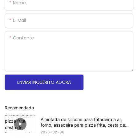
Nome
E-Mail
Contente
ENVIAR INQUÉRITO AGORA
Recomendado
Almofada de silicone para fritadeira a ar,
forno, assadeira para pizza frita, cesta de
frango, esteira redonda, substituição,
2023
02
06
acessórios para grelha