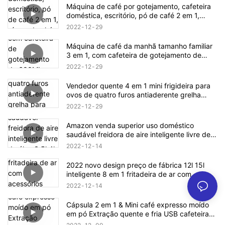
Máquina de café por gotejamento, cafeteira
doméstica, escritório, pó de café 2 em 1,
xícara de chá, escritório, bule de chá grátis,
2022
12
29
tanque de água de 0,3l
Máquina de café da manhã tamanho familiar
3 em 1, com cafeteira de gotejamento de
600ML, chapa antiaderente, torradeira de 9L
2022
12
29
Vendedor quente 4 em 1 mini frigideira para
ovos de quatro furos antiaderente grelha
para cozinhar com alça de madeira dividida
2022
12
29
Amazon venda superior uso doméstico
saudável freidora de aire inteligente livre de
óleo 3.5l 4l 5l ar fritadeira forno digital
2022
12
14
fritadeira de ar
2022 novo design preço de fábrica 12l 15l
inteligente 8 em 1 fritadeira de ar com
acessórios como assados ​​grelhadores
2022
12
14
fritadeira de ar elétrica sem óleo
Cápsula 2 em 1 & Mini café expresso moído
em pó Extração quente e fria USB cafeteira
elétrica portátil