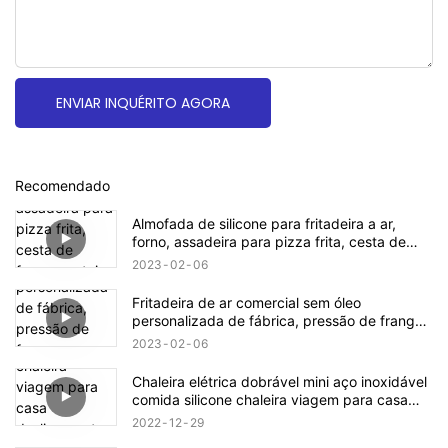
ENVIAR INQUÉRITO AGORA
Recomendado
Almofada de silicone para fritadeira a ar,
forno, assadeira para pizza frita, cesta de
frango, esteira redonda, substituição,
2023
02
06
acessórios para grelha
Fritadeira de ar comercial sem óleo
personalizada de fábrica, pressão de frango,
acessórios de ar, fritadeiras elétricas
2023
02
06
Chaleira elétrica dobrável mini aço inoxidável
comida silicone chaleira viagem para casa
desligamento automático fácil de transportar
2022
12
29
operação simples