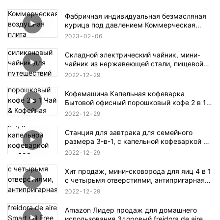
сменный коврик для гриля, аксессуары
Фабричная индивидуальная безмасляная
курица под давлением Коммерческая
воздушная плита Фритюрница Воздушные
2023
02
06
аксессуары Электрические фритюрницы
Складной электрический чайник, мини-
чайник из нержавеющей стали, пищевой
силиконовый чайник для путешествий
2022
12
29
домой, автоматическое отключение, легко
носить с собой, простое управление
Кофемашина Капельная кофеварка
Бытовой офисный порошковый кофе 2 в 1
Чай & Кофейная офисная чашка
2022
12
29
Бесплатный чайник 0,3 л Резервуар для
воды
Станция для завтрака для семейного
размера 3-в-1, с капельной кофеваркой на
600 мл, сковородой с антипригарным
2022
12
29
покрытием, тостером на 9 л
Хит продаж, мини-сковорода для яиц 4 в 1
с четырьмя отверстиями, антипригарная
сковорода для гриля, разделенная
2022
12
29
деревянной ручкой
Amazon Лидер продаж для домашнего
использования Здоровый freidora de aire