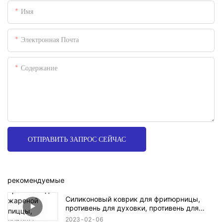
Имя
Электронная Почта
Содержание
ОТПРАВИТЬ ЗАПРОС СЕЙЧАС
рекомендуемые
Силиконовый коврик для фритюрницы,
противень для духовки, противень для
жареной пиццы, курицы, корзина, круглый
2023
02
06